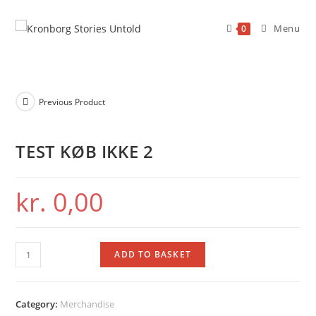
Skip
to
Menu
0
content
Previous Product
TEST KØB IKKE 2
kr.
0,00
TEST
ADD TO BASKET
KØB
IKKE
2
Category:
Merchandise